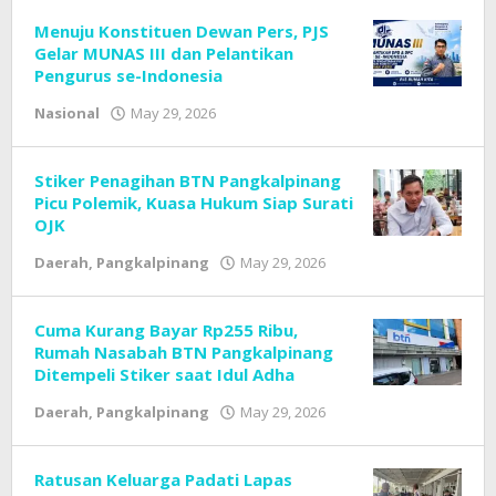
Redaksi
Cyber
Menuju Konstituen Dewan Pers, PJS
Broad
Gelar MUNAS III dan Pelantikan
News
Pengurus se-Indonesia
Nasional
May 29, 2026
by
Tim
Redaksi
Cyber
Stiker Penagihan BTN Pangkalpinang
Broad
Picu Polemik, Kuasa Hukum Siap Surati
News
OJK
Daerah
,
Pangkalpinang
May 29, 2026
by
Tim
Redaksi
Cyber
Cuma Kurang Bayar Rp255 Ribu,
Broad
Rumah Nasabah BTN Pangkalpinang
News
Ditempeli Stiker saat Idul Adha
Daerah
,
Pangkalpinang
May 29, 2026
by
Tim
Redaksi
Cyber
Ratusan Keluarga Padati Lapas