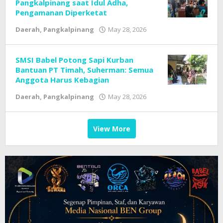
Broad
Pangkalpinang saat Idul Adha,
News
Pengamanan Diperketat
Daerah
,
Pangkalpinang
May 28, 2026
by
Tim
Redaksi
Cyber
SMSI Babel Potong Sapi Kurban
Broad
Bantuan PT Timah, Suherman: Semua
News
Anggota Harus Kebagian
Daerah
,
Pangkalpinang
May 28, 2026
by
Tim
Redaksi
Cyber
View More
Broad
News