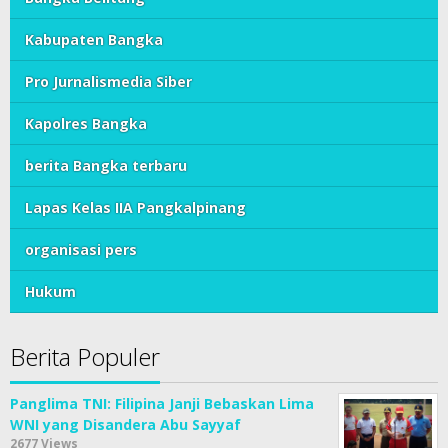
Kabupaten Bangka
Pro Jurnalismedia Siber
Kapolres Bangka
berita Bangka terbaru
Lapas Kelas IIA Pangkalpinang
organisasi pers
Hukum
Berita Populer
Panglima TNI: Filipina Janji Bebaskan Lima
WNI yang Disandera Abu Sayyaf
2677 Views