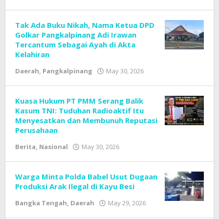
Tim
Redaksi
Cyber
Tak Ada Buku Nikah, Nama Ketua DPD
Broad
Golkar Pangkalpinang Adi Irawan
News
Tercantum Sebagai Ayah di Akta
Kelahiran
Daerah
,
Pangkalpinang
May 30, 2026
by
Tim
Redaksi
Cyber
Kuasa Hukum PT PMM Serang Balik
Broad
Kasum TNI: Tuduhan Radioaktif Itu
News
Menyesatkan dan Membunuh Reputasi
Perusahaan
Berita
,
Nasional
May 30, 2026
by
Tim
Redaksi
Cyber
Warga Minta Polda Babel Usut Dugaan
Broad
Produksi Arak Ilegal di Kayu Besi
News
Bangka Tengah
,
Daerah
May 29, 2026
by
Tim