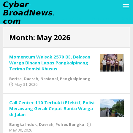
𝘾𝙮𝙗𝙚𝙧-
Skip
to
𝘽𝙧𝙤𝙖𝙙𝙉𝙚𝙬𝙨.
content
𝙘𝙤𝙢
Politik
Sport
Artis
Badminton
Sepakbola
Olahr
Month:
May 2026
Momentum Waisak 2570 BE, Belasan
Warga Binaan Lapas Pangkalpinang
Terima Remisi Khusus
Berita
,
Daerah
,
Nasional
,
Pangkalpinang
May 31, 2026
by
Tim
Redaksi
Cyber
Call Center 110 Terbukti Efektif, Polisi
Broad
Merawang Gerak Cepat Bantu Warga
News
di Jalan
Bangka Induk
,
Daerah
,
Polres Bangka
May 30, 2026
by