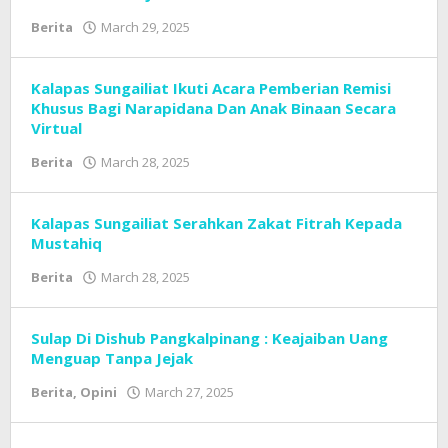
News
Berita
March 29, 2025
by
Tim
Redaksi
Cyber
Kalapas Sungailiat Ikuti Acara Pemberian Remisi
Broad
Khusus Bagi Narapidana Dan Anak Binaan Secara
News
Virtual
Berita
March 28, 2025
by
Tim
Redaksi
Cyber
Kalapas Sungailiat Serahkan Zakat Fitrah Kepada
Broad
Mustahiq
News
Berita
March 28, 2025
by
Tim
Redaksi
Cyber
Sulap Di Dishub Pangkalpinang : Keajaiban Uang
Broad
Menguap Tanpa Jejak
News
Berita
,
Opini
March 27, 2025
by
Tim
Redaksi