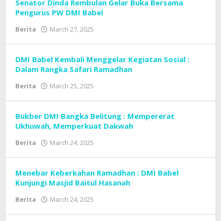
Cyber
Senator Dinda Rembulan Gelar Buka Bersama
Broad
Pengurus PW DMI Babel
News
Berita
March 27, 2025
by
Tim
Redaksi
Cyber
DMI Babel Kembali Menggelar Kegiatan Sosial :
Broad
Dalam Rangka Safari Ramadhan
News
Berita
March 25, 2025
by
Tim
Redaksi
Cyber
Bukber DMI Bangka Belitung : Mempererat
Broad
Ukhuwah, Memperkuat Dakwah
News
Berita
March 24, 2025
by
Tim
Redaksi
Cyber
Menebar Keberkahan Ramadhan : DMI Babel
Broad
Kunjungi Masjid Baitul Hasanah
News
Berita
March 24, 2025
by
Tim
Redaksi