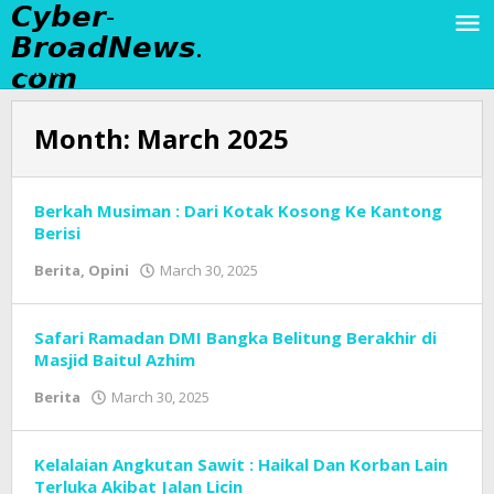
𝘾𝙮𝙗𝙚𝙧-
Skip
to
𝘽𝙧𝙤𝙖𝙙𝙉𝙚𝙬𝙨.
content
𝙘𝙤𝙢
Politik
Sport
Artis
Badminton
Sepakbola
Olahr
Month:
March 2025
Berkah Musiman : Dari Kotak Kosong Ke Kantong
Berisi
Berita
,
Opini
March 30, 2025
by
Tim
Redaksi
Cyber
Safari Ramadan DMI Bangka Belitung Berakhir di
Broad
Masjid Baitul Azhim
News
Berita
March 30, 2025
by
Tim
Redaksi
Cyber
Kelalaian Angkutan Sawit : Haikal Dan Korban Lain
Broad
Terluka Akibat Jalan Licin