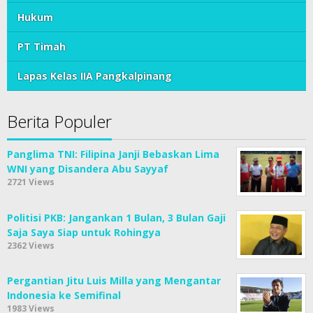
Hukum
PT Timah
Lapas Kelas IIA Pangkalpinang
Berita Populer
Panglima TNI: Filipina Janji Bebaskan Lima
WNI yang Disandera Abu Sayyaf
2721 Views
Politisi PKB: Jangankan 1 Bulan, 3 Bulan Gaji
Saja Saya Siap untuk Rohingya
2362 Views
Pergantian Jitu Luis Milla yang Mengantar
Indonesia ke Semifinal
1983 Views