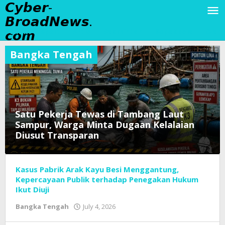
𝘾𝙮𝙗𝙚𝙧-
Skip
to
𝘽𝙧𝙤𝙖𝙙𝙉𝙚𝙬𝙨.
content
𝙘𝙤𝙢
Politik
Sport
Artis
Badminton
Sepakbola
Olahr
Bangka Tengah
Satu Pekerja Tewas di Tambang Laut
Sampur, Warga Minta Dugaan Kelalaian
Diusut Transparan
Bangka
Kasus Pabrik Arak Kayu Besi Menggantung,
Tengah
,
Berita
Kepercayaan Publik terhadap Penegakan Hukum
,
Hukum
,
Ikut Diuji
PT
Bangka Tengah
July 4, 2026
by
timah
,
Tim
Tambang