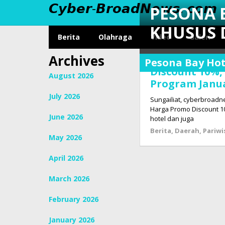
𝘾𝙮𝙗𝙚𝙧-𝘽𝙧𝙤𝙖𝙙𝙉𝙚𝙬𝙨. 𝙘𝙤𝙢
Skip
PESONA 
to
content
KHUSUS 
Berita
Olahraga
Video
Galeri
Archives
Pesona Bay Hot
Berita
,
Discount 10%,
Pariwisata
,
August 2026
Pesona
Program Janu
Bay
July 2026
Hotel
Sungailiat, cyberbroad
Harga Promo Discount 1
June 2026
March
hotel dan juga
15,
Berita
,
Daerah
,
Pariwi
May 2026
2025
by
Tim
April 2026
Redaksi
Cyber
March 2026
Broad
News
February 2026
January 2026