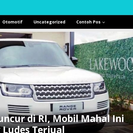
Otomotif
Uncategorized
Contoh Pos
ncur di RI, Mobil Mahal Ini
 Ludes Terjual