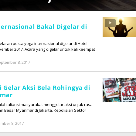
ternasional Bakal Digelar di
elaran pesta yoga internasional digelar di Hotel
ovember 2017. Acara yang digelar untuk kali keempat
eptember 8, 2017
by
Tim
Redaksi
Cyber
Broad
 Gelar Aksi Bela Rohingya di
News
nmar
jumlah aliansi masyarakat menggelar aksi unjuk rasa
n Besar Myanmar di Jakarta. Kepolisian Sektor
mber 8, 2017
by
Tim
Redaksi