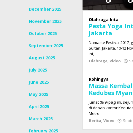
December 2025
Otomotif
,
Video
Olahraga kita
November 2025
Pesta Yoga In
September
Jakarta
October 2025
9,
2017
Namaste Festival 2017, g
September 2025
by
Sultan, Jakarta, 10-12 N
Tim
ini,
August 2025
Redaksi
Olahraga
,
Video
S
Cyber
July 2025
Broad
News
Rohingya
June 2025
Massa Kembali
Kedubes Mya
May 2025
Jumat (8/9) pagi ini, se
April 2025
di depan kantor Kedutaa
Metro
March 2025
Berita
,
Video
Septe
February 2025