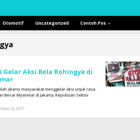
Otomotif
Uncategorized
Contoh Pos
gya
 Gelar Aksi Bela Rohingya di
nmar
jumlah aliansi masyarakat menggelar aksi unjuk rasa
n Besar Myanmar di Jakarta. Kepolisian Sektor
mber 8, 2017
by
Tim
Redaksi
Cyber
Broad
News