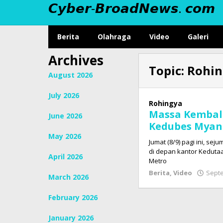
𝘾𝙮𝙗𝙚𝙧-𝘽𝙧𝙤𝙖𝙙𝙉𝙚𝙬𝙨. 𝙘𝙤𝙢
Skip
to
content
Berita
Olahraga
Video
Galeri
Archives
Topic:
Rohin
August 2026
July 2026
Rohingya
Massa Kembali
June 2026
Kedubes Mya
May 2026
Jumat (8/9) pagi ini, se
di depan kantor Kedutaa
April 2026
Metro
Berita
,
Video
Septe
March 2026
February 2026
January 2026