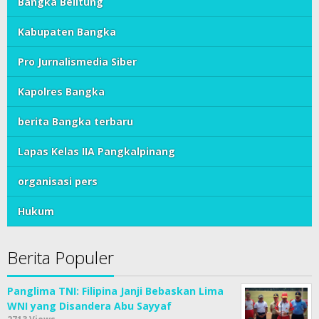
Bangka Belitung
Kabupaten Bangka
Pro Jurnalismedia Siber
Kapolres Bangka
berita Bangka terbaru
Lapas Kelas IIA Pangkalpinang
organisasi pers
Hukum
Berita Populer
Panglima TNI: Filipina Janji Bebaskan Lima
WNI yang Disandera Abu Sayyaf