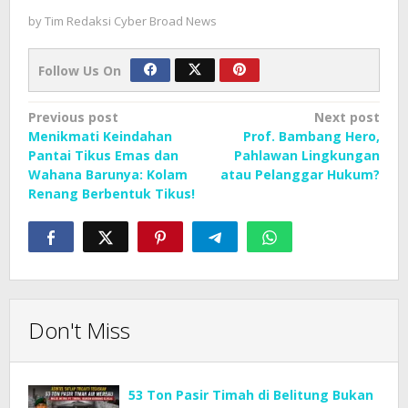
by
Tim Redaksi Cyber Broad News
Follow Us On
Post
Previous post
Next post
Menikmati Keindahan
Prof. Bambang Hero,
navigation
Pantai Tikus Emas dan
Pahlawan Lingkungan
Wahana Barunya: Kolam
atau Pelanggar Hukum?
Renang Berbentuk Tikus!
Don't Miss
53 Ton Pasir Timah di Belitung Bukan